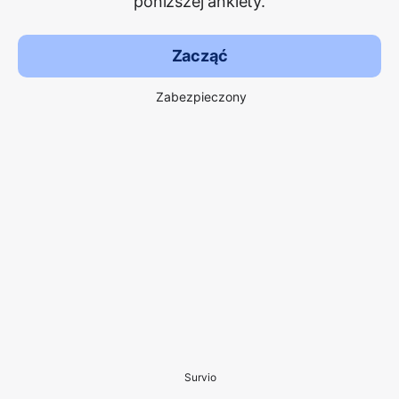
poniższej ankiety.
Zacząć
Zabezpieczony
Survio