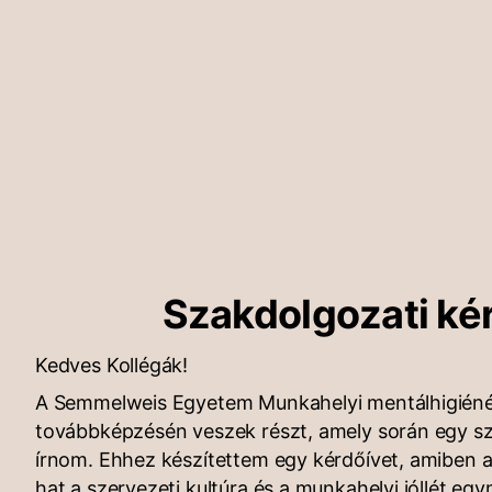
Szakdolgozati ké
Kedves Kollégák!
A Semmelweis Egyetem Munkahelyi mentálhigiéné
továbbképzésén veszek részt, amely során egy sz
írnom. Ehhez készítettem egy kérdőívet, amiben
hat a szervezeti kultúra és a munkahelyi jóllét e