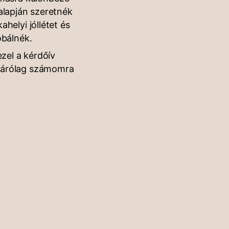
alapján szeretnék
ahelyi jóllétet és
óbálnék.
zel a kérdőív
izárólag számomra