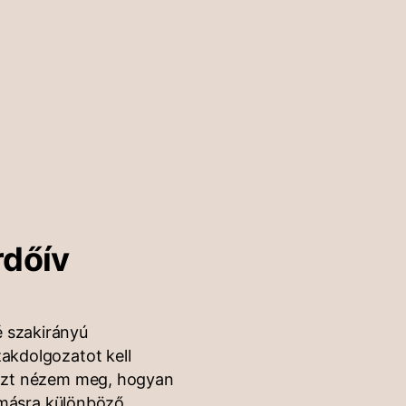
rdőív
 szakirányú
akdolgozatot kell
 azt nézem meg, hogyan
gymásra különböző