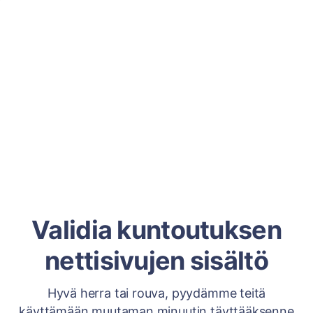
Validia kuntoutuksen
nettisivujen sisältö
Hyvä herra tai rouva, pyydämme teitä
käyttämään muutaman minuutin täyttääksenne