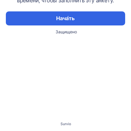
времени, чтобы заполнить эту анкету.
Нача́ть
Защищено
Survio