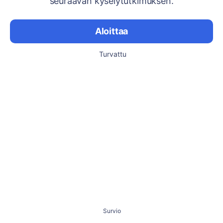
seuraavan kyselytutkimuksen.
Aloittaa
Turvattu
Survio