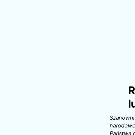
R
l
Szanowni 
narodowe
Państwa o