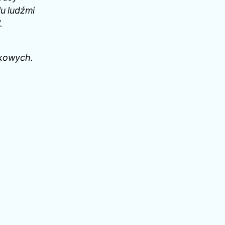
lu ludźmi
.
ukowych.