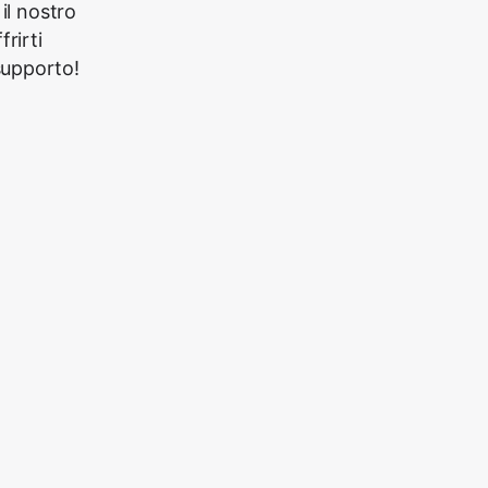
il nostro
rirti
supporto!