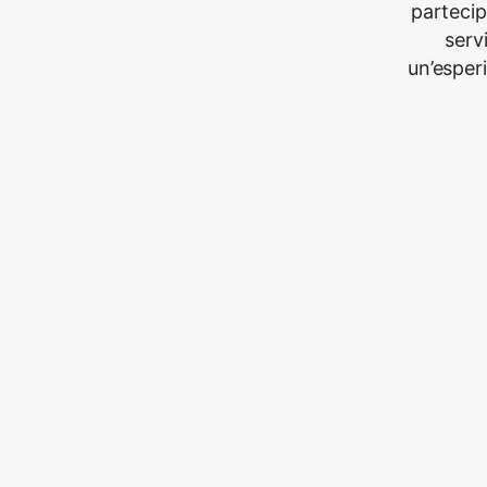
partecip
serv
un’esper