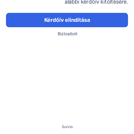
alábbi kérdőív kitöltésére.
Kérdőív elindítása
Biztosított
Survio