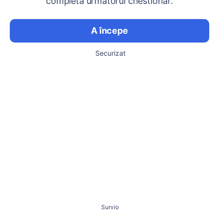
completa următorul chestionar.
A începe
Securizat
Survio