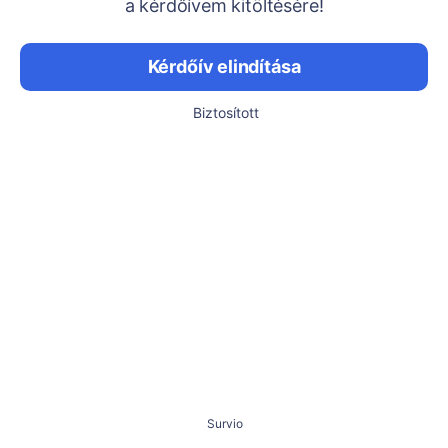
a kérdőívem kitöltésére!
Kérdőív elindítása
Biztosított
Survio