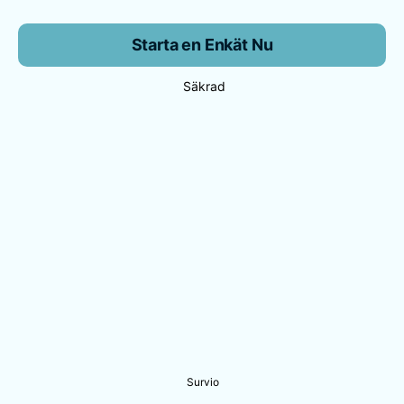
Starta en Enkät Nu
Säkrad
Survio