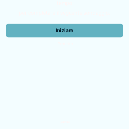
tempo
per completare il seguente sondaggio.
Iniziare
Protetto
Survio