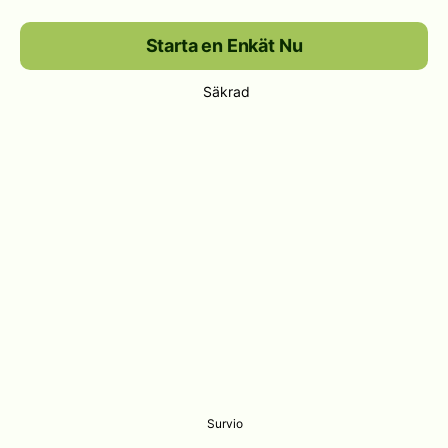
Starta en Enkät Nu
Säkrad
Survio