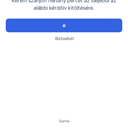
Kérem szánjon néhány percet az idejéből az
alábbi kérdőív kitöltésére.
e
Biztosított
Survio