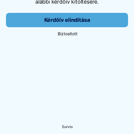
alábbi kérdőív kitöltésére.
Kérdőív elindítása
Biztosított
Survio