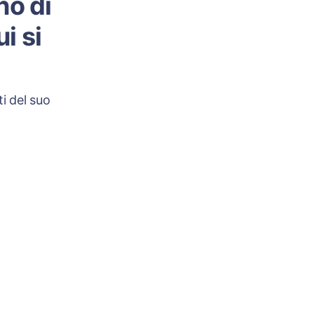
no di
i si
i del suo