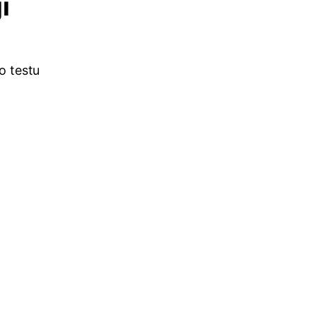
i
o testu