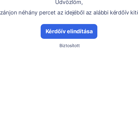
Üdvözlöm,
ánjon néhány percet az idejéből az alábbi kérdőív kit
Kérdőív elindítása
Biztosított