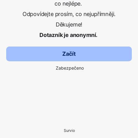
co nejlépe.
Odpovídejte prosím, co nejupřímněji.
Děkujeme!
Dotazník je anonymní.
Začít
Zabezpečeno
Survio