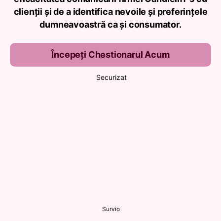
clienții și de a identifica nevoile și preferințele
dumneavoastră ca și consumator.
Începeți Chestionarul Acum
Securizat
Survio