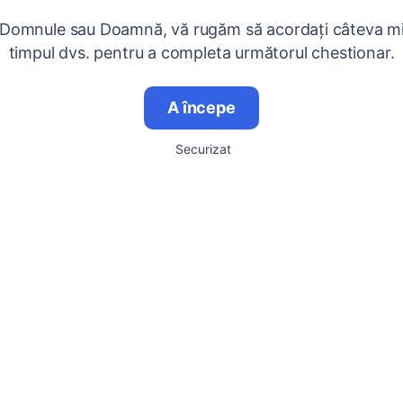
 Domnule sau Doamnă, vă rugăm să acordați câteva mi
timpul dvs. pentru a completa următorul chestionar.
A începe
Securizat