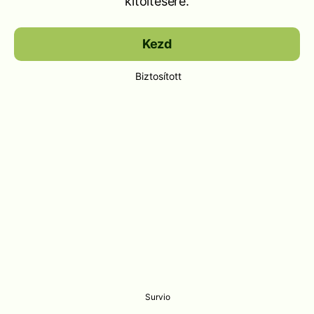
kitöltésére.
Kezd
Biztosított
Survio