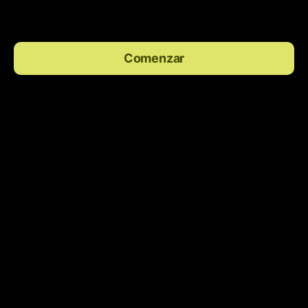
encuesta.
Comenzar
Protegido
Survio