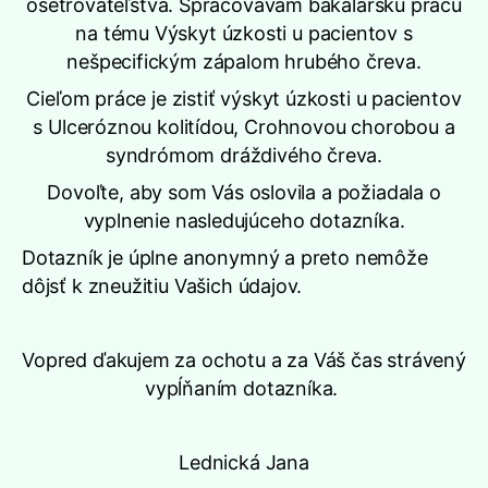
ošetrovateľstva. Spracovávam bakalársku prácu
na tému Výskyt úzkosti u pacientov s
nešpecifickým zápalom hrubého čreva.
Cieľom práce je zistiť výskyt úzkosti u pacientov
s Ulceróznou kolitídou, Crohnovou chorobou a
syndrómom dráždivého čreva.
Dovoľte, aby som Vás oslovila a požiadala o
vyplnenie nasledujúceho dotazníka.
Dotazník je úplne anonymný a preto nemôže
dôjsť k zneužitiu Vašich údajov.
Vopred ďakujem za ochotu a za Váš čas strávený
vypĺňaním dotazníka.
Lednická Jana