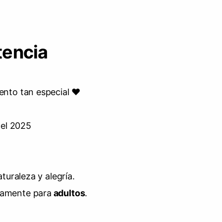
tencia
!
nto tan especial ♥
el 2025
turaleza y alegría.
ivamente para
adultos
.