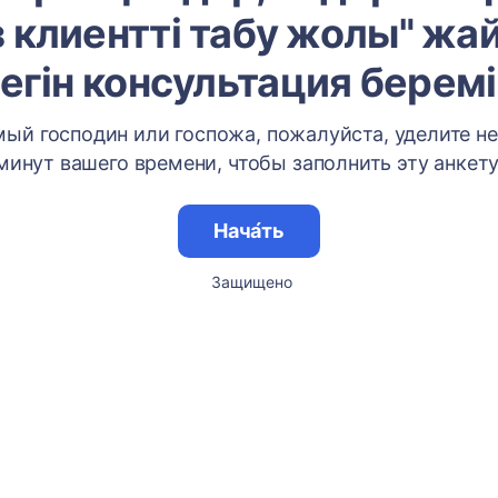
з клиентті табу жолы" жа
тегін консультация беремі
ый господин или госпожа, пожалуйста, уделите н
минут вашего времени, чтобы заполнить эту анкету
Нача́ть
Защищено