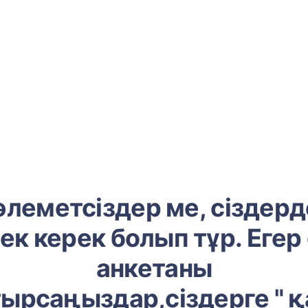
әлеметсіздер ме, сіздерд
ек керек болып тұр. Егер
анкетаны
тырсаңыздар,сіздерге " қ