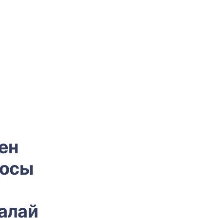
ен
 осы
алай