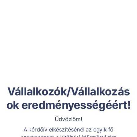
Vállalkozók/Vállalkozás
ok eredményességéért!
Üdvözlöm!
A kérdőív elkészítésénél az egyik fő