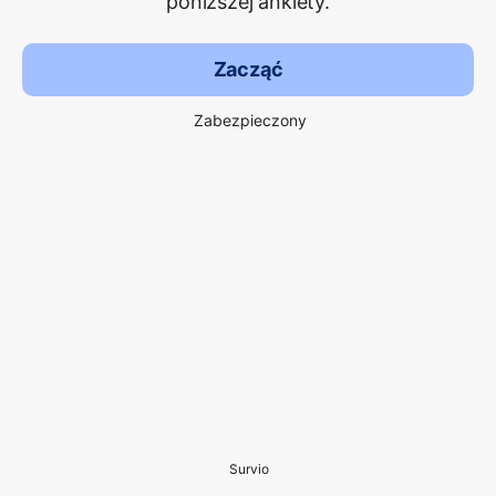
poniższej ankiety.
Zacząć
Zabezpieczony
Survio