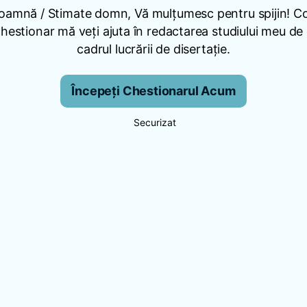
oamnă / Stimate domn, Vă mulțumesc pentru spijin! 
hestionar mă veți ajuta în redactarea studiului meu de
cadrul lucrării de disertație.
Începeți Chestionarul Acum
Securizat