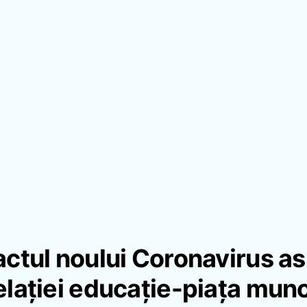
ctul noului Coronavirus a
elației educație-piața munc