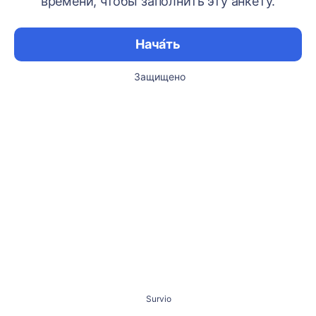
времени, чтобы заполнить эту анкету.
Нача́ть
Защищено
Survio