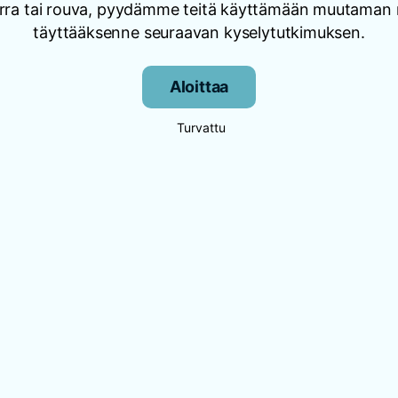
rra tai rouva, pyydämme teitä käyttämään muutaman 
täyttääksenne seuraavan kyselytutkimuksen.
Aloittaa
Turvattu