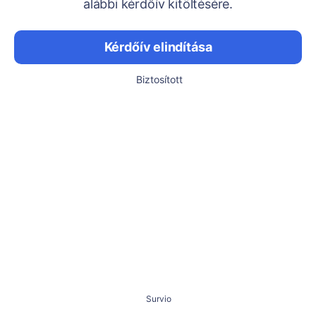
alábbi kérdőív kitöltésére.
Kérdőív elindítása
Biztosított
Survio