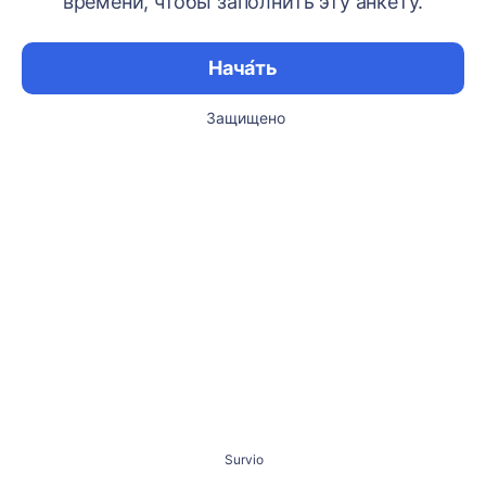
времени, чтобы заполнить эту анкету.
Нача́ть
Защищено
Survio