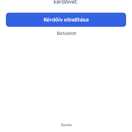
kérdőívet.
Kérdőív elindítása
Biztosított
Survio