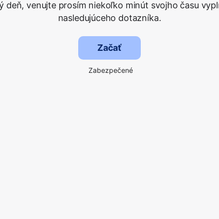
ý deň, venujte prosím niekoľko minút svojho času vypl
nasledujúceho dotazníka.
Začať
Zabezpečené