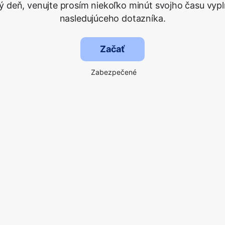
ý deň, venujte prosím niekoľko minút svojho času vypl
nasledujúceho dotazníka.
Začať
Zabezpečené