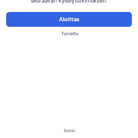
seuraavan kyselytutkimuksen.
Aloittaa
Turvattu
Survio