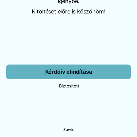
igénybe.
Kitöltését előre is köszönöm!
Kérdőív elindítása
Biztosított
Survio