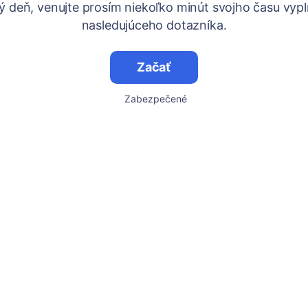
ý deň, venujte prosím niekoľko minút svojho času vypl
nasledujúceho dotazníka.
Začať
Zabezpečené