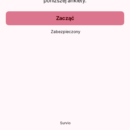
poniższej ankiety.
Zacząć
Zabezpieczony
Survio