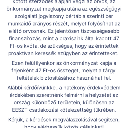
kötött szerződés alapján végzi az orvos, az
önkormányzat megkapja utána az egészségügyi
szolgálati jogviszony bértábla szerinti bér
munkaidő arányos részét, melyet folyósíthat az
ellátó orvosnak. Ez jelentősen tisztességesebb
finanszírozás, mint a praxisaink által kapott 47
Ft-os kvóta, de szükséges, hogy az érintettek
proaktívan keressék ezügyben az érintetteket.
Ezen felül ilyenkor az önkormányzat kapja a
fejenként 47 Ft-os összeget, melyet a tárgyi
feltételek biztosításához használhat fel.
Alábbi kérdőívünkkel, a hatékony érdekvédelem
érdekében szeretnénk felmérni a helyzetet az
ország különböző területein, különösen az
EESZT csatlakozási kötelezettség tükrében.
Kérjük, a kérdések megválaszolásával segítsen,
hogy elérhessük közös céljainkat!