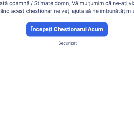
ată doamnă / Stimate domn, Vă mulțumim că ne-ați viz
nd acest chestionar ne veți ajuta să ne îmbunătățim se
Începeți Chestionarul Acum
Securizat