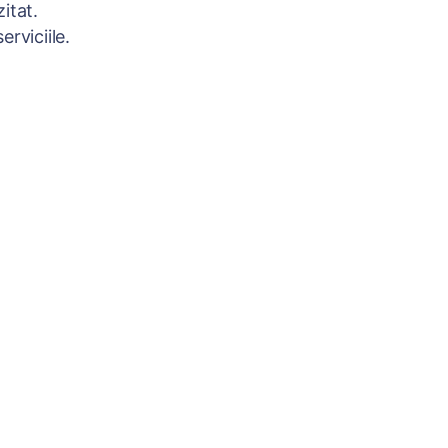
itat.
rviciile.