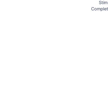
Stim
Completâ