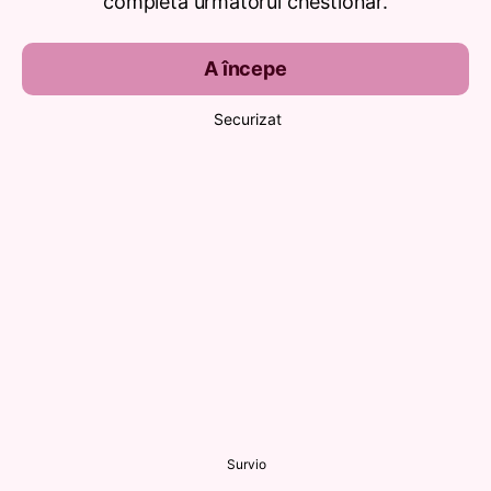
completa următorul chestionar.
A începe
Securizat
Survio