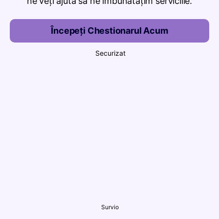
ne veți ajuta să ne îmbunătățim serviciile.
Începeți Chestionarul Acum
Securizat
Survio