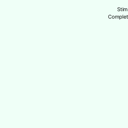
Stim
Completâ