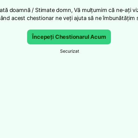
ată doamnă / Stimate domn, Vă mulțumim că ne-ați viz
nd acest chestionar ne veți ajuta să ne îmbunătățim se
Începeți Chestionarul Acum
Securizat