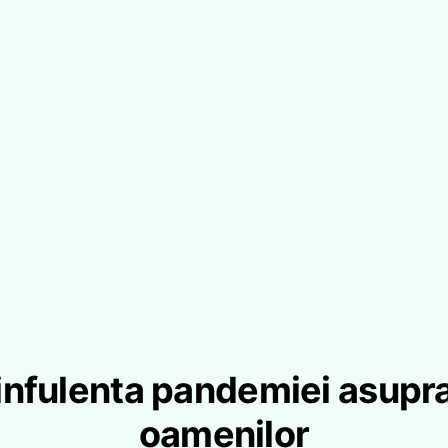
infulenta pandemiei asupr
oamenilor