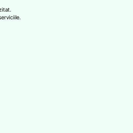
itat.
rviciile.