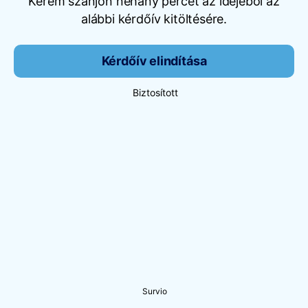
Kérem szánjon néhány percet az idejéből az
alábbi kérdőív kitöltésére.
Kérdőív elindítása
Biztosított
Survio