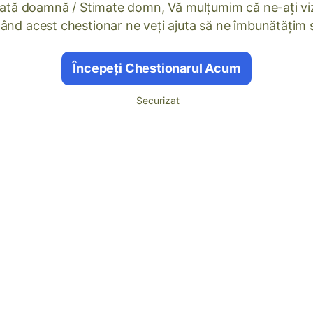
ată doamnă / Stimate domn, Vă mulțumim că ne-ați viz
nd acest chestionar ne veți ajuta să ne îmbunătățim se
Începeți Chestionarul Acum
Securizat