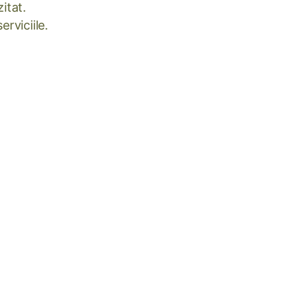
itat.
rviciile.