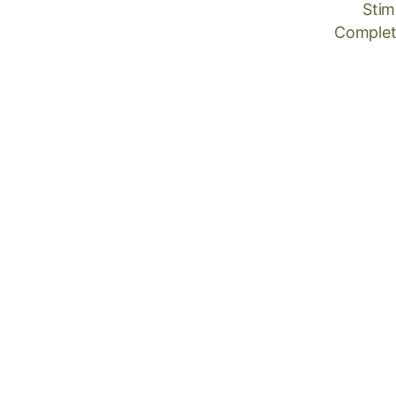
Stim
Completâ