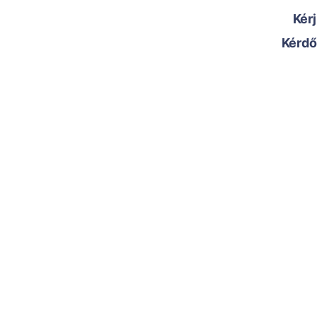
Kérj
Kérdő