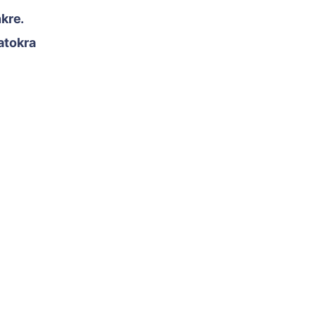
nkre.
atokra