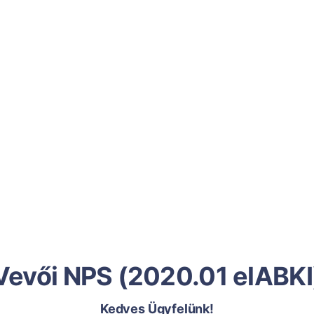
Vevői NPS (2020.01 elABKI
Kedves Ügyfelünk!