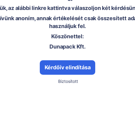
ük, az alábbi linkre kattintva válaszoljon két kérdésü
ívünk anoním, annak értékelését csak összesített ad
használjuk fel.
Köszönettel:
Dunapack Kft.
Kérdőív elindítása
Biztosított