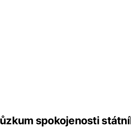
ůzkum spokojenosti státn