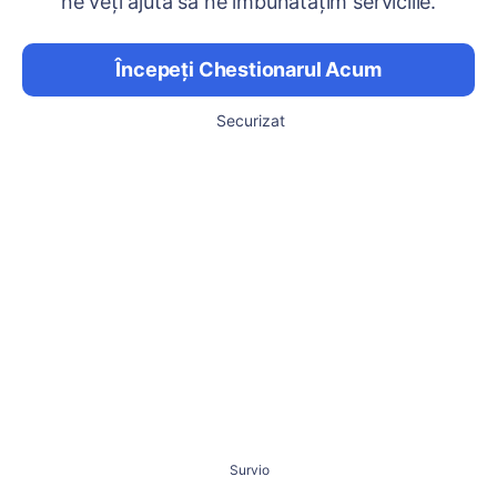
ne veți ajuta să ne îmbunătățim serviciile.
Începeți Chestionarul Acum
Securizat
Survio